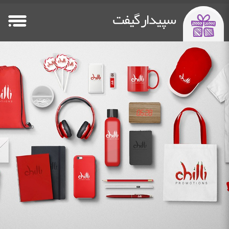
سپیدار گیفت
صفحه اصلی
فلش مموری
پاوربانک تبلیغاتی
سایر هدایا
Other Gifts
Power Bank
Flash Memory
HomePage
خدمات چاپ
دستگاه چاپ فلت بد
درباره ما
تماس باما
Contact Us
about us
Flatbed Printer
Printing