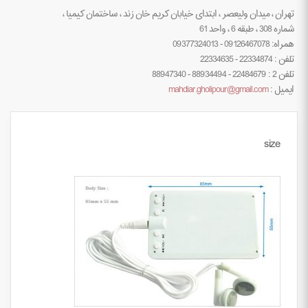
تهران ، میدان ولیعصر ، ابتدای خیابان کریم خان زند ، ساختمان کیمیا ،
شماره 308 ، طبقه 6 ، واحد 61
همراه: 09126467078 - 09377324013
تلفن : 22334874 - 22334635
تلفن 2 : 22484679 - 88934494 - 88947340
ایمیل :
mahdiar.gholipour@gmail.com
size