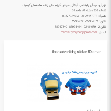
تهران ، میدان ولیعصر ، ابتدای خیابان کریم خان زند ، ساختمان کیمیا ،
شماره 308 ، طبقه 6 ، واحد 61
همراه: 09126467078 - 09377324013
تلفن : 22334874 - 22334635
تلفن 2 : 22484679 - 88934494 - 88947340
ایمیل :
mahdiar.gholipour@gmail.com
flash-advertising-sticker-50toman