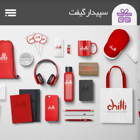
سپیدار گیفت
صفحه اصلی
فلش مموری
پاوربانک تبلیغاتی
سایر هدایا
Other Gifts
Power Bank
Flash Memory
HomePage
خدمات چاپ
دستگاه چاپ فلت بد
درباره ما
تماس باما
Contact Us
about us
Flatbed Printer
Printing