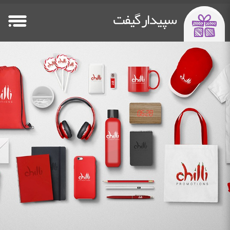
سپیدار گیفت
صفحه اصلی
فلش مموری
پاوربانک تبلیغاتی
سایر هدایا
Other Gifts
Power Bank
Flash Memory
HomePage
خدمات چاپ
دستگاه چاپ فلت بد
درباره ما
تماس باما
Contact Us
about us
Flatbed Printer
Printing