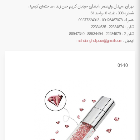
تهران ، میدان ولیعصر ، ابتدای خیابان کریم خان زند ، ساختمان کیمیا ،
شماره 308 ، طبقه 6 ، واحد 61
همراه: 09126467078 - 09377324013
تلفن : 22334874 - 22334635
تلفن 2 : 22484679 - 88934494 - 88947340
ایمیل :
mahdiar.gholipour@gmail.com
01-10