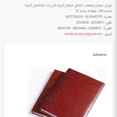
تهران ، میدان ولیعصر ، ابتدای خیابان کریم خان زند ، ساختمان کیمیا ،
شماره 308 ، طبقه 6 ، واحد 61
همراه: 09126467078 - 09377324013
تلفن : 22334874 - 22334635
تلفن 2 : 22484679 - 88934494 - 88947340
ایمیل :
mahdiar.gholipour@gmail.com
salname