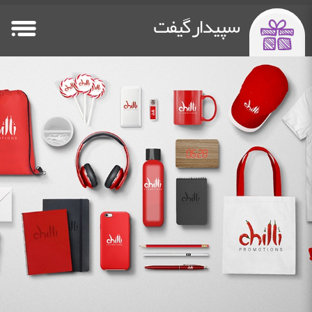
سپیدار گیفت
صفحه اصلی
فلش مموری
پاوربانک تبلیغاتی
سایر هدایا
Other Gifts
Power Bank
Flash Memory
HomePage
خدمات چاپ
دستگاه چاپ فلت بد
درباره ما
تماس باما
Contact Us
about us
Flatbed Printer
Printing