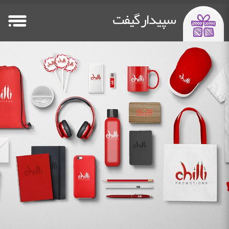
سپیدار گیفت
صفحه اصلی
فلش مموری
پاوربانک تبلیغاتی
سایر هدایا
Other Gifts
Power Bank
Flash Memory
HomePage
خدمات چاپ
دستگاه چاپ فلت بد
درباره ما
تماس باما
Contact Us
about us
Flatbed Printer
Printing