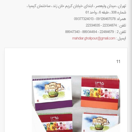
تهران ، میدان ولیعصر ، ابتدای خیابان کریم خان زند ، ساختمان کیمیا ،
شماره 308 ، طبقه 6 ، واحد 61
همراه: 09126467078 - 09377324013
تلفن : 22334874 - 22334635
تلفن 2 : 22484679 - 88934494 - 88947340
ایمیل :
mahdiar.gholipour@gmail.com
11