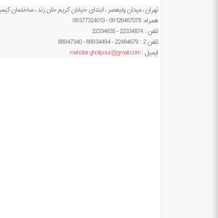
تهران ، میدان ولیعصر ، ابتدای خیابان کریم خان زند ، ساختمان کیمیا ، شماره 308 ، طبقه 
همراه: 09126467078 - 09377324013
تلفن : 22334874 - 22334635
تلفن 2 : 22484679 - 88934494 - 88947340
ایمیل :
mahdiar.gholipour@gmail.com