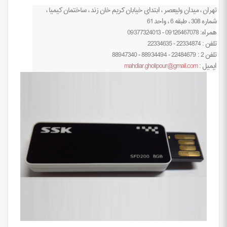
تهران ، میدان ولیعصر ، ابتدای خیابان کریم خان زند ، ساختمان کیمیا ،
شماره 308 ، طبقه 6 ، واحد 61
همراه: 09126467078 - 09377324013
تلفن : 22334874 - 22334635
تلفن 2 : 22484679 - 88934494 - 88947340
ایمیل :
mahdiar.gholipour@gmail.com