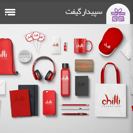
سپیدار گیفت
صفحه اصلی
فلش مموری
پاوربانک تبلیغاتی
سایر هدایا
Other Gifts
Power Bank
Flash Memory
HomePage
خدمات چاپ
دستگاه چاپ فلت بد
درباره ما
تماس باما
Contact Us
about us
Flatbed Printer
Printing