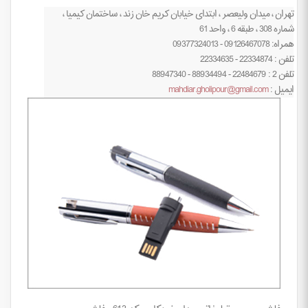
تهران ، میدان ولیعصر ، ابتدای خیابان کریم خان زند ، ساختمان کیمیا ،
شماره 308 ، طبقه 6 ، واحد 61
همراه: 09126467078 - 09377324013
تلفن : 22334874 - 22334635
تلفن 2 : 22484679 - 88934494 - 88947340
ایمیل :
mahdiar.gholipour@gmail.com