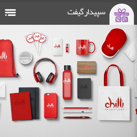
سپیدار گیفت
صفحه اصلی
فلش مموری
پاوربانک تبلیغاتی
سایر هدایا
Other Gifts
Power Bank
Flash Memory
HomePage
خدمات چاپ
دستگاه چاپ فلت بد
درباره ما
تماس باما
Contact Us
about us
Flatbed Printer
Printing