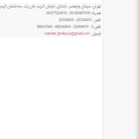
تهران ، میدان ولیعصر ، ابتدای خیابان کریم خان زند ، ساختمان کیمیا ، شماره 308 ، طبقه 
همراه: 09126467078 - 09377324013
تلفن : 22334874 - 22334635
تلفن 2 : 22484679 - 88934494 - 88947340
ایمیل :
mahdiar.gholipour@gmail.com