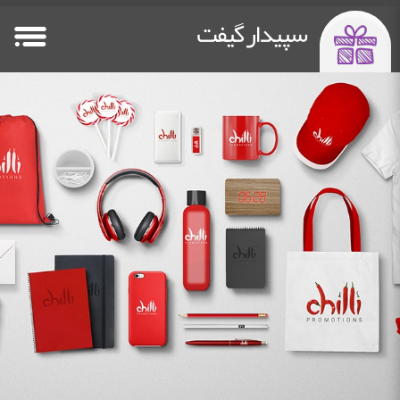
سپیدار گیفت
صفحه اصلی
فلش مموری
پاوربانک تبلیغاتی
سایر هدایا
Other Gifts
Power Bank
Flash Memory
HomePage
خدمات چاپ
دستگاه چاپ فلت بد
درباره ما
تماس باما
Contact Us
about us
Flatbed Printer
Printing