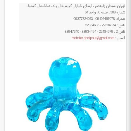
تهران ، میدان ولیعصر ، ابتدای خیابان کریم خان زند ، ساختمان کیمیا ،
شماره 308 ، طبقه 6 ، واحد 61
همراه: 09126467078 - 09377324013
تلفن : 22334874 - 22334635
تلفن 2 : 22484679 - 88934494 - 88947340
ایمیل :
mahdiar.gholipour@gmail.com