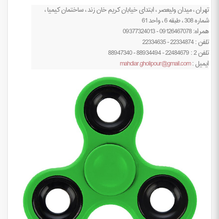
تهران ، میدان ولیعصر ، ابتدای خیابان کریم خان زند ، ساختمان کیمیا ،
شماره 308 ، طبقه 6 ، واحد 61
همراه: 09126467078 - 09377324013
تلفن : 22334874 - 22334635
تلفن 2 : 22484679 - 88934494 - 88947340
ایمیل :
mahdiar.gholipour@gmail.com