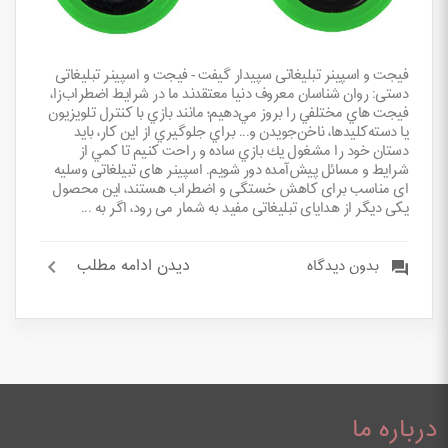
فيجت و اسپينر تبلیغاتی سپیدار گیفت - فيجت و اسپينر تبلیغاتی
دستی: روان‌ شناسان معروف دنیا معتقدند ما در شرايط اضطراب‌زا،
فيجت‌ هاي مختلفي را بروز مي‌دهيم؛ مانند بازي با كنترل تلويزيون
يا دسته‌كليدها، ناخن‌جويدن و... براي جلوگيري از اين كار، بايد
دستان خود را مشغول يك بازي ساده و راحت كنيم تا كمي از
شرايط و مسائل پيش‌آمده دور شويم. اسپینر های تبیلغاتی وسلیه
ای مناسب برای کاهش خستگی و اضطراب هستند، این محصول
یکی دیگر از هدایای تبلیغاتی مفید به شمار می رود، اگر به ...
دیدن ادامه مطلب
بدون دیدگاه
درباره ما