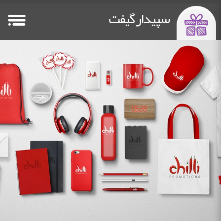
سپیدار گیفت
صفحه اصلی
فلش مموری
پاوربانک تبلیغاتی
سایر هدایا
Other Gifts
Power Bank
Flash Memory
HomePage
خدمات چاپ
دستگاه چاپ فلت بد
درباره ما
تماس باما
Contact Us
about us
Flatbed Printer
Printing